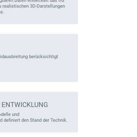
gbaren Daten entwickelt das IfG
u realistischen 3D-Darstellungen
e.
idausbreitung berücksichtigt
 ENTWICKLUNG
odelle und
definiert den Stand der Technik.