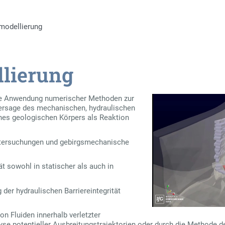
modellierung
lierung
die Anwendung numerischer Methoden zur
ersage des mechanischen, hydraulischen
nes geologischen Körpers als Reaktion
Untersuchungen und gebirgsmechanische
t sowohl in statischer als auch in
der hydraulischen Barriereintegrität
n Fluiden innerhalb verletzter
yse potentieller Ausbreitungstrajektorien oder durch die Methode d