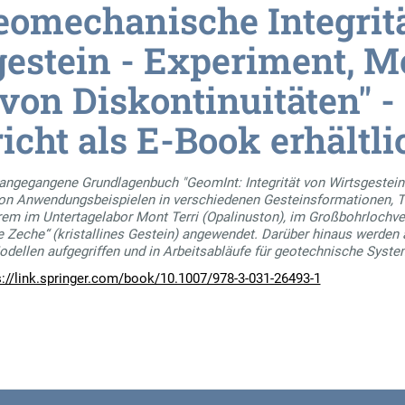
eomechanische Integritä
gestein - Experiment, M
von Diskontinuitäten" -
cht als E-Book erhältli
angegangene Grundlagenbuch "GeomInt: Integrität von Wirtsgestein
 von Anwendungsbeispielen in verschiedenen Gesteinsformationen, Ton
rem im Untertagelabor Mont Terri (Opalinuston), im Großbohrlochver
 Zeche“ (kristallines Gestein) angewendet. Darüber hinaus werde
dellen aufgegriffen und in Arbeitsabläufe für geotechnische Syste
s://link.springer.com/book/10.1007/978-3-031-26493-1